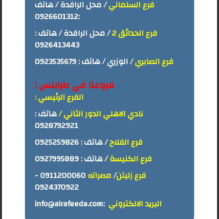
فرع السلماني
/ محل الرافدة / هاتف
0926601312
:
فرع الحدائق 2
/ محل الرافدة / هاتف :
0926413443
فرع الصابري
/ الوزري / هاتف :
0923535679
فروعنا في طرابلس :
الفرع الرئيسي :
نادي الاهلي الدور الثاني /
هاتف :
0928792921
فرع الفلاح
/ هاتف :
0925259826
فرع الكنيسة
/ هاتف :
0927995889
فرع زليتن
/
مصراته
0911200060
-
0924370922
البريد الالكتروني
:
info@alrafeeda.com