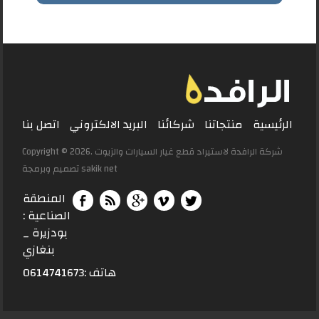
الرئيسية
منتجاتنا
شركائنا
البريد الالكتروني
اتصل بنا
Copyright © 2026. شركة الرافدة لاستيراد قطع غيار السيارات والزيوت
sakik net
تصميم وبرمجة
المنطقة
الصناعية :
بودزيرة _
بنغازي
هاتف :0614741673