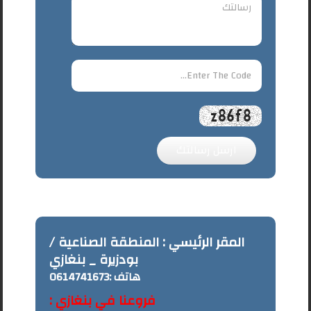
ارسل رسالتك
المقر الرئيسي : المنطقة الصناعية /
بودزيرة _ بنغازي
هاتف :
0614741673
فروعنا في بنغازي :