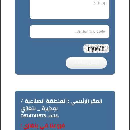
ارسل رسالتك
المقر الرئيسي : المنطقة الصناعية /
بودزيرة _ بنغازي
هاتف :
0614741673
فروعنا في بنغازي :