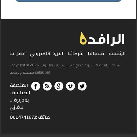
الرئيسية
منتجاتنا
شركائنا
البريد الالكتروني
اتصل بنا
Copyright © 2026. شركة الرافدة لاستيراد قطع غيار السيارات والزيوت
sakik net
تصميم وبرمجة
المنطقة
الصناعية :
بودزيرة _
بنغازي
هاتف :0614741673