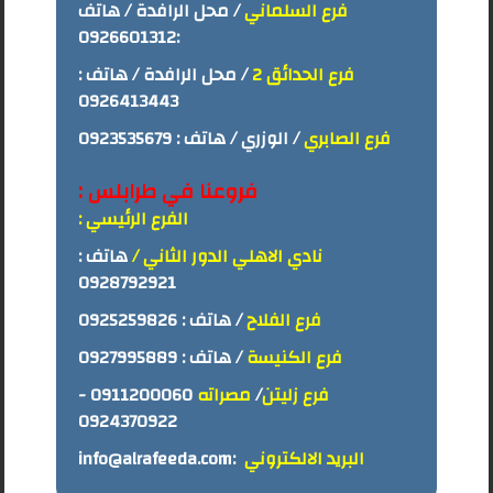
فرع السلماني
/ محل الرافدة / هاتف
0926601312
:
فرع الحدائق 2
/ محل الرافدة / هاتف :
0926413443
فرع الصابري
/ الوزري / هاتف :
0923535679
فروعنا في طرابلس :
الفرع الرئيسي :
نادي الاهلي الدور الثاني /
هاتف :
0928792921
فرع الفلاح
/ هاتف :
0925259826
فرع الكنيسة
/ هاتف :
0927995889
فرع زليتن
/
مصراته
0911200060
-
0924370922
البريد الالكتروني
:
info@alrafeeda.com